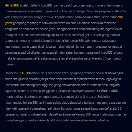
Hanslot88
adalah daftar link slot88 resmi situs slot gacor gampang menang hari ini yang
menawarkan deretan terbaru game slot online gacor dengan fitur yang siap mendatangkan
kemenangan jackpot hingga maxwin kepada setiap pihak pemain. Kami selaku situs
slot
gacor
gampang menang menawarkan akses link slot88 terbaik, selalu memberikan
pengalaman bermain slot online gacor dengan sensasi seru dan menguntungkan lewat
beragam macam provider terlengkap. Mencari situs link slot gacor hari ini yang terbukti
gampang menang tentu tidak mudah, untuk itu Hanslot88 hadir kepada kalian agar
keuntungan yang dapat diraih juga semakin terjamin tanpa harus mengeluarkan modal
yang besar. Jadi bagi kalian yang sudah tidak sabar bermain bersama link slot88 terbaru,
maka langsung saja daftar sekarang juga lewat akses situs gacor Hanslot88 gampang
menang.
Daftar link
SLOT88
terbaru situs slot online gacor gampang menang hari ini telah menjadi
salah satu pilihan dari banyak pemain saat mencari tempat bermain terbaik layaknya di
Hanslot88, tersedianya keunggulan yang ditawarkan seperti metode deposit lengkap,
layanan customer nonstop, hingga fitur jackpot maxwin perkalian x200 x500 x1000
menghadirkan kenikmatan tambahan saat bermain slot online gacor. Selain itu,
rekomendasi link slot88 hari ini juga selalu diupdate secara berkala menjamin para pemain
tidak ketinggalan informasi menarik disini. Beruntungnya semua keseruan daftar slot88
gampang menang ini bisa kalian dapatkan Bersama Hanslot88 hanya melalui genggaman
ponsel saja, jadi pastikan kalian tidak ketinggalan kesempatan emas terbaik ini.