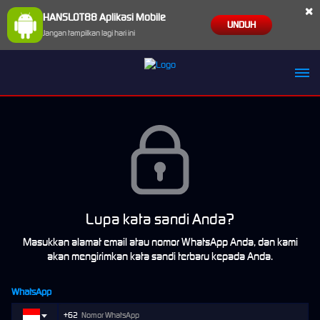
×
HANSLOT88 Aplikasi Mobile
UNDUH
Jangan tampilkan lagi hari ini
Lupa kata sandi Anda?
Masukkan alamat email atau nomor WhatsApp Anda, dan kami
akan mengirimkan kata sandi terbaru kepada Anda.
WhatsApp
+62