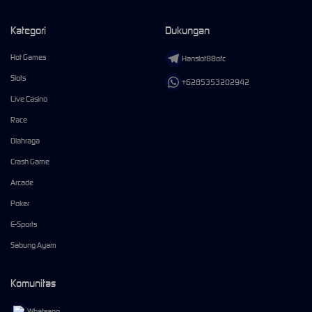
Kategori
Dukungan
Hot Games
Hanslot88ofc
Slots
+6285353202942
Live Casino
Race
Olahraga
Crash Game
Arcade
Poker
E-Sports
Sabung Ayam
Komunitas
Whatsapp