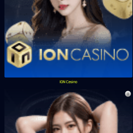
ION Casino
i