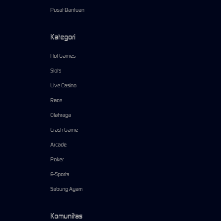
Pusat Bantuan
Kategori
Hot Games
Slots
Live Casino
Race
Olahraga
Crash Game
Arcade
Poker
E-Sports
Sabung Ayam
Komunitas