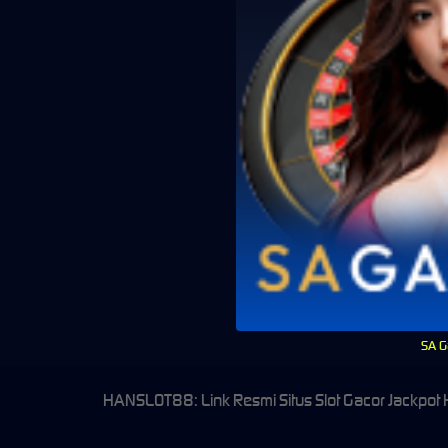
SA G
HANSLOT88: Link Resmi Situs Slot Gacor Jackpot H