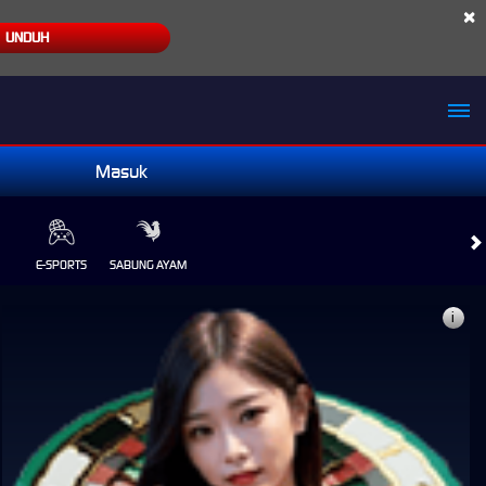
×
UNDUH
Masuk
E-SPORTS
SABUNG AYAM
i