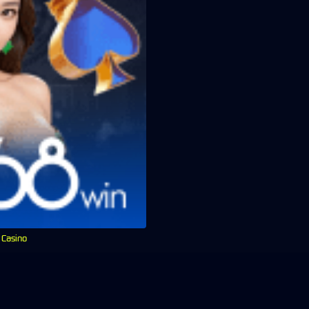
Casino