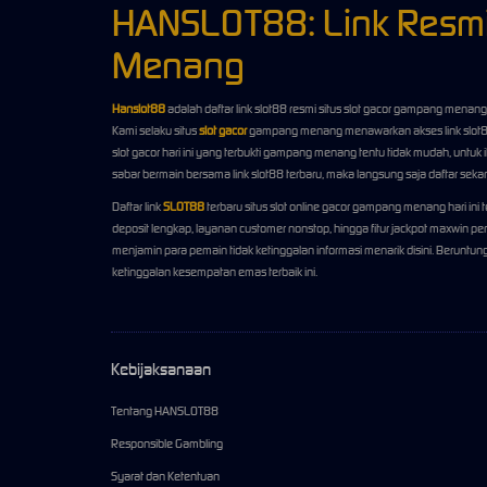
HANSLOT88: Link Resmi 
Menang
Hanslot88
adalah daftar link slot88 resmi situs slot gacor gampang mena
Kami selaku situs
slot gacor
gampang menang menawarkan akses link slot88 t
slot gacor hari ini yang terbukti gampang menang tentu tidak mudah, untuk
sabar bermain bersama link slot88 terbaru, maka langsung saja daftar se
Daftar link
SLOT88
terbaru situs slot online gacor gampang menang hari ini
deposit lengkap, layanan customer nonstop, hingga fitur jackpot maxwin per
menjamin para pemain tidak ketinggalan informasi menarik disini. Beruntu
ketinggalan kesempatan emas terbaik ini.
Kebijaksanaan
Tentang HANSLOT88
Responsible Gambling
Syarat dan Ketentuan