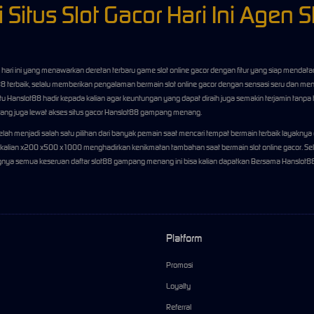
Situs Slot Gacor Hari Ini Agen
ng hari ini yang menawarkan deretan terbaru game slot online gacor dengan fitur yang siap mend
erbaik, selalu memberikan pengalaman bermain slot online gacor dengan sensasi seru dan meng
 itu Hanslot88 hadir kepada kalian agar keuntungan yang dapat diraih juga semakin terjamin tanpa
karang juga lewat akses situs gacor Hanslot88 gampang menang.
 telah menjadi salah satu pilihan dari banyak pemain saat mencari tempat bermain terbaik layakn
kalian x200 x500 x1000 menghadirkan kenikmatan tambahan saat bermain slot online gacor. Selain i
ngnya semua keseruan daftar slot88 gampang menang ini bisa kalian dapatkan Bersama Hanslot88 
Platform
Promosi
Loyalty
Referral