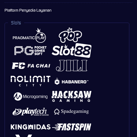
Platform Penyedia Layanan
Slots