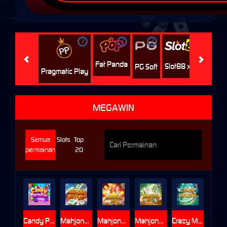
i
i
i
i
i
Facha
Fat Panda
Slot88 x PP
PG Soft
Pragmatic Play
MEGAWIN
Semua
Slots
Top
permainan
20
Candy Paradise 2048
Mahjong Hit +
Mahjong Hit
Mahjong Hit 2
Crazy Mahjong