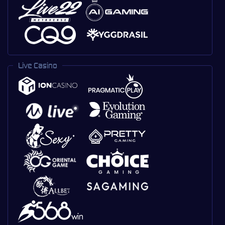
Live Casino