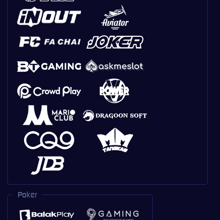
Poker