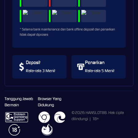
* Selama bank maintenance dan bank offline deposit dan penarikan
tidak dapat diproses
Deposit
Penarikan
Rata-rata 3 Menit
Rata-rata 5 Menit
Tanggung Jawab
Browser Yang
Bermain
Didukung
©2026 HANSLOT88. Hak cipta
dilindungi | 18+