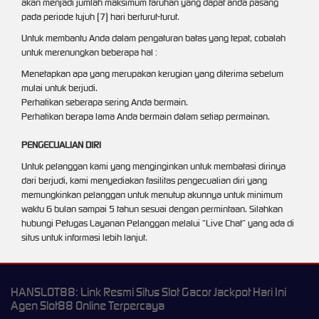
akan menjadi jumlah maksimum taruhan yang dapat anda pasang
pada periode tujuh (7) hari berturut-turut.
Untuk membantu Anda dalam pengaturan batas yang tepat, cobalah
untuk merenungkan beberapa hal :
Menetapkan apa yang merupakan kerugian yang diterima sebelum
mulai untuk berjudi.
Perhatikan seberapa sering Anda bermain.
Perhatikan berapa lama Anda bermain dalam setiap permainan.
PENGECUALIAN DIRI
Untuk pelanggan kami yang menginginkan untuk membatasi dirinya
dari berjudi, kami menyediakan fasilitas pengecualian diri yang
memungkinkan pelanggan untuk menutup akunnya untuk minimum
waktu 6 bulan sampai 5 tahun sesuai dengan permintaan. Silahkan
hubungi Petugas Layanan Pelanggan melalui “Live Chat” yang ada di
situs untuk informasi lebih lanjut.
HANSLOT88: Link Resmi Situs Slot Gacor Jackpot Hari Ini
Agen Slot88 Online Terpercaya