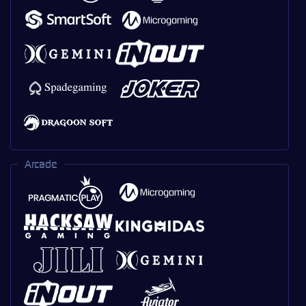
Arcade