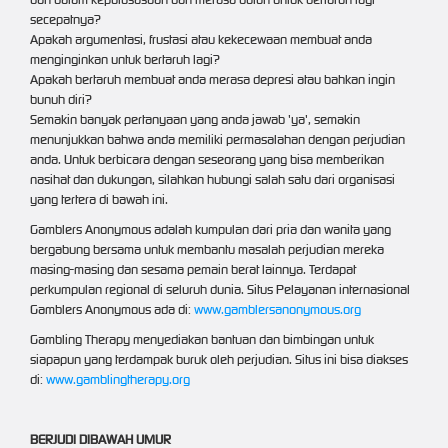
secepatnya?
Apakah argumentasi, frustasi atau kekecewaan membuat anda
menginginkan untuk bertaruh lagi?
Apakah bertaruh membuat anda merasa depresi atau bahkan ingin
bunuh diri?
Semakin banyak pertanyaan yang anda jawab 'ya', semakin
menunjukkan bahwa anda memiliki permasalahan dengan perjudian
anda. Untuk berbicara dengan seseorang yang bisa memberikan
nasihat dan dukungan, silahkan hubungi salah satu dari organisasi
yang tertera di bawah ini.
Gamblers Anonymous adalah kumpulan dari pria dan wanita yang
bergabung bersama untuk membantu masalah perjudian mereka
masing-masing dan sesama pemain berat lainnya. Terdapat
perkumpulan regional di seluruh dunia. Situs Pelayanan internasional
Gamblers Anonymous ada di:
www.gamblersanonymous.org
Gambling Therapy menyediakan bantuan dan bimbingan untuk
siapapun yang terdampak buruk oleh perjudian. Situs ini bisa diakses
di:
www.gamblingtherapy.org
BERJUDI DIBAWAH UMUR