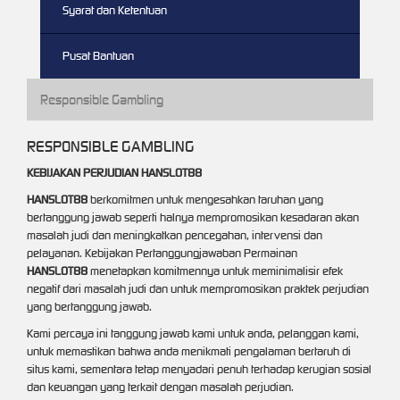
Syarat dan Ketentuan
Pusat Bantuan
Responsible Gambling
RESPONSIBLE GAMBLING
KEBIJAKAN PERJUDIAN HANSLOT88
HANSLOT88
berkomitmen untuk mengesahkan taruhan yang
bertanggung jawab seperti halnya mempromosikan kesadaran akan
masalah judi dan meningkatkan pencegahan, intervensi dan
pelayanan. Kebijakan Pertanggungjawaban Permainan
HANSLOT88
menetapkan komitmennya untuk meminimalisir efek
negatif dari masalah judi dan untuk mempromosikan praktek perjudian
yang bertanggung jawab.
Kami percaya ini tanggung jawab kami untuk anda, pelanggan kami,
untuk memastikan bahwa anda menikmati pengalaman bertaruh di
situs kami, sementara tetap menyadari penuh terhadap kerugian sosial
dan keuangan yang terkait dengan masalah perjudian.