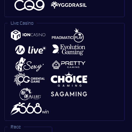
Live Casino
Race