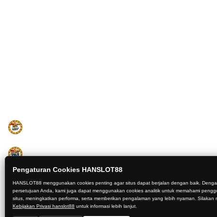
Pengaturan Cookies HANSLOT88
HANSLOT88 menggunakan cookies penting agar situs dapat berjalan dengan baik. Deng
persetujuan Anda, kami juga dapat menggunakan cookies analitik untuk memahami peng
situs, meningkatkan performa, serta memberikan pengalaman yang lebih nyaman. Silaka
Kebijakan Privasi hanslot88
untuk informasi lebih lanjut.