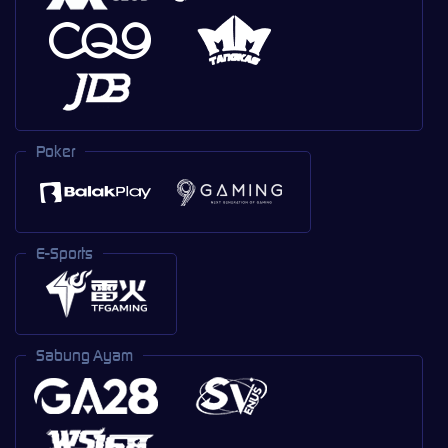
Poker
E-Sports
Sabung Ayam