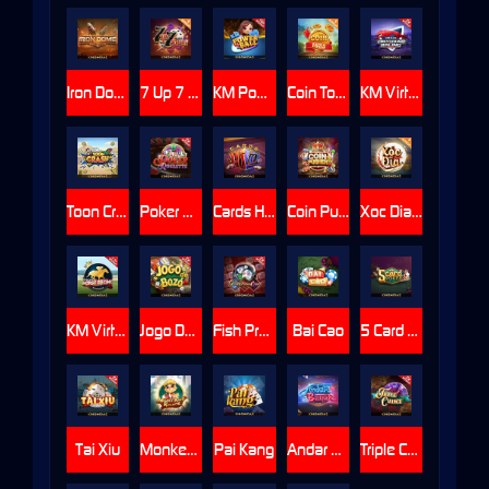
Iron Dome
7 Up 7 Down
KM Power Ball
Coin Toss
KM Virtual Greyhound Racing
Toon Crash
Poker Roulette
Cards Hi Lo
Coin Pusher
Xoc Dia Lightning
KM Virtual Horse Racing
Jogo De Bozo
Fish Prawn Crab 2
Bai Cao
5 Card Poker
Tai Xiu
Monkey King Roulette
Pai Kang
Andar Bahar
Triple Chance