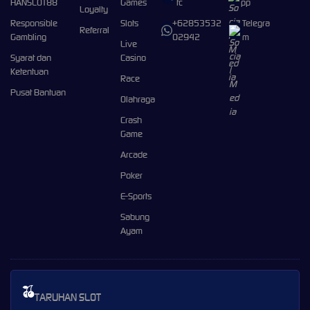
HANSLOT88
Games
fc
pp
Loyalty
Responsible
Slots
+62853532
Telegra
Referral
Gambling
02942
m
Live
Syarat dan
Casino
Ketentuan
Race
Pusat Bantuan
Olahraga
Crash
Game
Arcade
Poker
E-Sports
Sabung
Ayam
TARUHAN SLOT