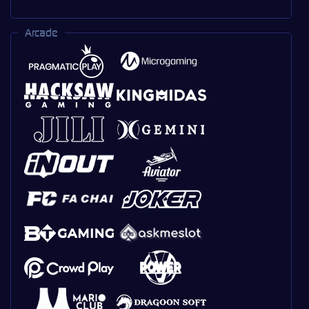
Arcade